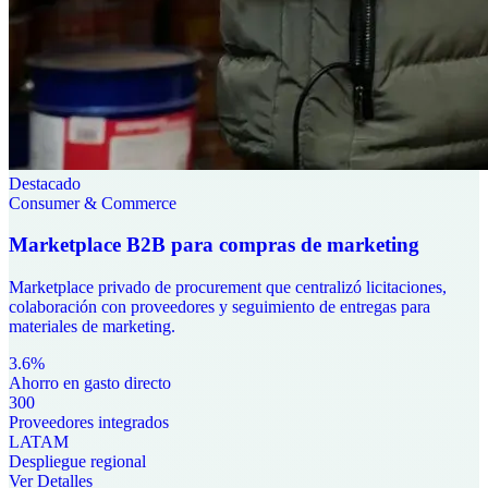
Destacado
Consumer & Commerce
Marketplace B2B para compras de marketing
Marketplace privado de procurement que centralizó licitaciones,
colaboración con proveedores y seguimiento de entregas para
materiales de marketing.
3.6%
Ahorro en gasto directo
300
Proveedores integrados
LATAM
Despliegue regional
Ver Detalles