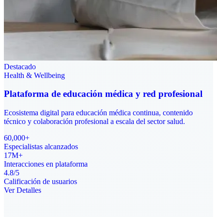
Destacado
Health & Wellbeing
Plataforma de educación médica y red profesional
Ecosistema digital para educación médica continua, contenido
técnico y colaboración profesional a escala del sector salud.
60,000+
Especialistas alcanzados
17M+
Interacciones en plataforma
4.8/5
Calificación de usuarios
Ver Detalles