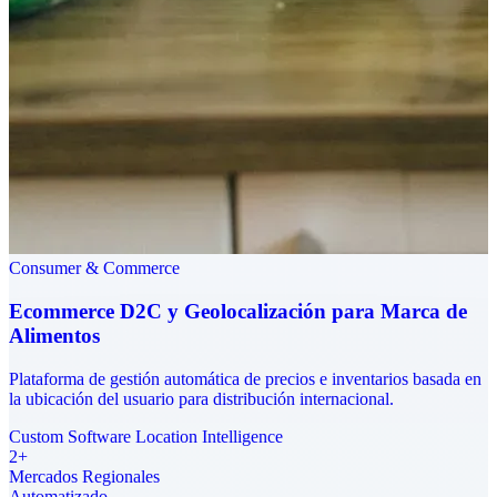
Consumer & Commerce
Ecommerce D2C y Geolocalización para Marca de
Alimentos
Plataforma de gestión automática de precios e inventarios basada en
la ubicación del usuario para distribución internacional.
Custom Software
Location Intelligence
2+
Mercados Regionales
Automatizado