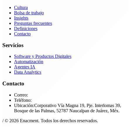
Cultura
Bolsa de trabajo
Insights
Preguntas frecuentes
Definiciones
Contacto
Servicios
Software y Productos Digitales
Automatización
Agentes IA
Data Analytics
Contacto
Correo:
in​fo@enac​ment.com
Teléfono:
+52​ (55)​ 5291​-4591
Ubicación:
Corporativo Vía Magna 19, Pje. Interlomas 39,
Bosque de las Palmas, 52787 Naucalpan de Juárez, Méx.
/
© 2026 Enacment. Todos los derechos reservados.
Aviso de privacidad
Términos de Servicio
Política de Cookies