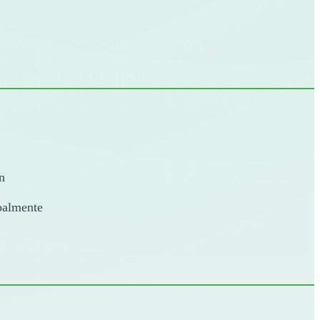
n
obalmente