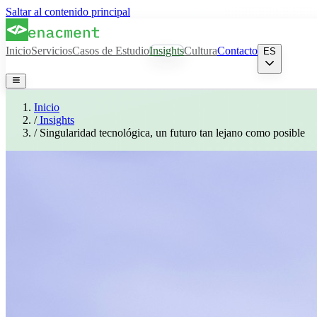
Saltar al contenido principal
Inicio
Servicios
Casos de Estudio
Insights
Cultura
Contacto
ES
Inicio
/
Insights
/
Singularidad tecnológica, un futuro tan lejano como posible